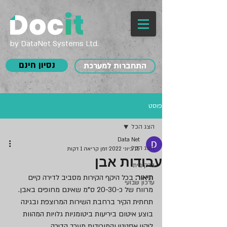
by DataNet Systems Ltd.
נסיון חינם
התחברות למערכת
פוסט
הצג הכל
Data Net
הצג הכל
15 ביוני 2022
זמן קריאה 1 דקות
עבודות אבן
בדק בית
תיאור: 
בכל היקף הקירות מסביב לדירה קיים 
עדכון שבועי
מרווח של כ-20-30 ס"מ שאינם מחופים באבן.
תחתית הקיר ברחבת השירות המרוצפת ובגינה 
בוצע איטום ביריעות ביטומניות גלויות המהוות 
ליקוי אסטטי והמורידות מערך הדירה.